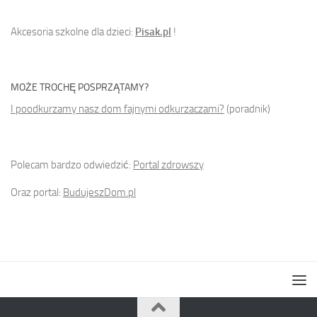
Akcesoria szkolne dla dzieci:
Pisak.pl
!
MOŻE TROCHĘ POSPRZĄTAMY?
I poodkurzamy nasz dom fajnymi odkurzaczami?
(poradnik)
Polecam bardzo odwiedzić:
Portal zdrowszy
Oraz portal:
BudujeszDom.pl