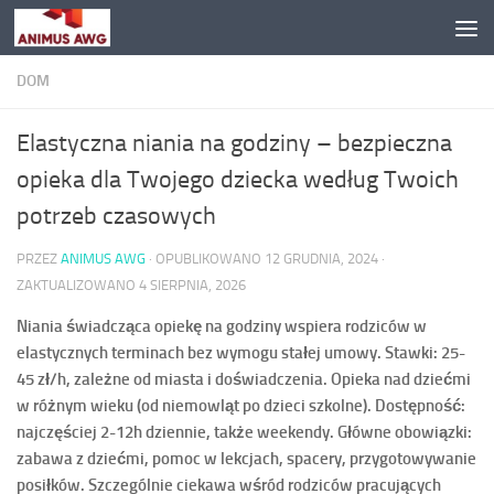
Przejdź do treści
DOM
Elastyczna niania na godziny – bezpieczna
opieka dla Twojego dziecka według Twoich
potrzeb czasowych
PRZEZ
ANIMUS AWG
· OPUBLIKOWANO
12 GRUDNIA, 2024
·
ZAKTUALIZOWANO
4 SIERPNIA, 2026
Niania świadcząca opiekę na godziny wspiera rodziców w
elastycznych terminach bez wymogu stałej umowy. Stawki: 25-
45 zł/h, zależne od miasta i doświadczenia. Opieka nad dziećmi
w różnym wieku (od niemowląt po dzieci szkolne). Dostępność:
najczęściej 2-12h dziennie, także weekendy. Główne obowiązki:
zabawa z dziećmi, pomoc w lekcjach, spacery, przygotowywanie
posiłków. Szczególnie ciekawa wśród rodziców pracujących