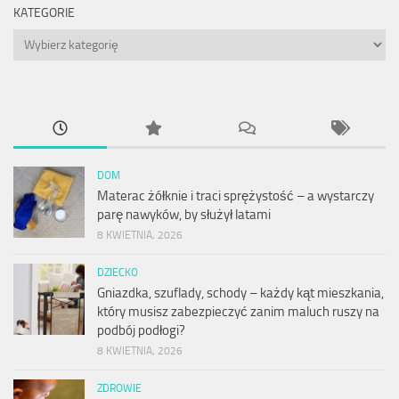
KATEGORIE
Kategorie
DOM
Materac żółknie i traci sprężystość – a wystarczy
parę nawyków, by służył latami
8 KWIETNIA, 2026
DZIECKO
Gniazdka, szuflady, schody – każdy kąt mieszkania,
który musisz zabezpieczyć zanim maluch ruszy na
podbój podłogi?
8 KWIETNIA, 2026
ZDROWIE