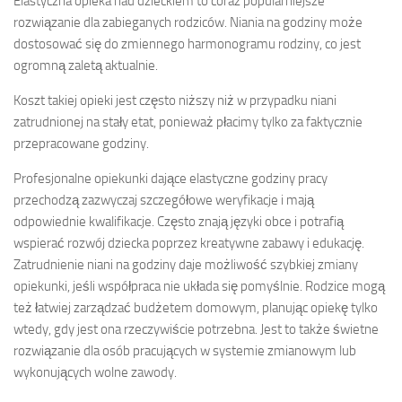
Elastyczna opieka nad dzieckiem to coraz popularniejsze
rozwiązanie dla zabieganych rodziców. Niania na godziny może
dostosować się do zmiennego harmonogramu rodziny, co jest
ogromną zaletą aktualnie.
Koszt takiej opieki jest często niższy niż w przypadku niani
zatrudnionej na stały etat, ponieważ płacimy tylko za faktycznie
przepracowane godziny.
Profesjonalne opiekunki dające elastyczne godziny pracy
przechodzą zazwyczaj szczegółowe weryfikacje i mają
odpowiednie kwalifikacje. Często znają języki obce i potrafią
wspierać rozwój dziecka poprzez kreatywne zabawy i edukację.
Zatrudnienie niani na godziny daje możliwość szybkiej zmiany
opiekunki, jeśli współpraca nie układa się pomyślnie. Rodzice mogą
też łatwiej zarządzać budżetem domowym, planując opiekę tylko
wtedy, gdy jest ona rzeczywiście potrzebna. Jest to także świetne
rozwiązanie dla osób pracujących w systemie zmianowym lub
wykonujących wolne zawody.