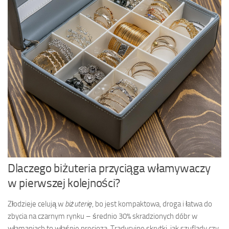
Dlaczego biżuteria przyciąga włamywaczy
w pierwszej kolejności?
Złodzieje celują w
biżuterię
, bo jest kompaktowa, droga i łatwa do
zbycia na czarnym rynku – średnio 30% skradzionych dóbr w
włamaniach to właśnie precjoza. Tradycyjne skrytki, jak szuflady czy