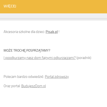
WIĘCEJ
Akcesoria szkolne dla dzieci:
Pisak.pl
!
MOŻE TROCHĘ POSPRZĄTAMY?
I poodkurzamy nasz dom fajnymi odkurzaczami?
(poradnik)
Polecam bardzo odwiedzić:
Portal zdrowszy
Oraz portal:
BudujeszDom.pl