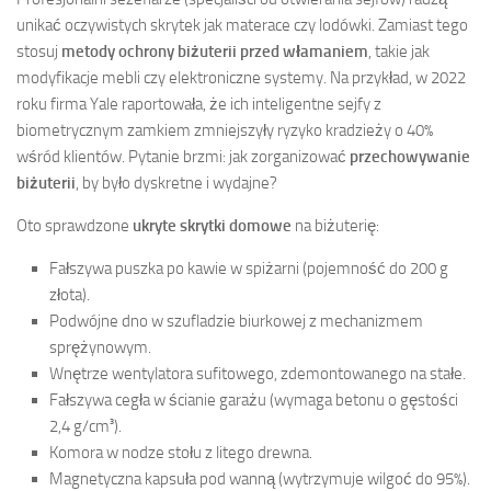
unikać oczywistych skrytek jak materace czy lodówki. Zamiast tego
stosuj
metody ochrony biżuterii przed włamaniem
, takie jak
modyfikacje mebli czy elektroniczne systemy. Na przykład, w 2022
roku firma Yale raportowała, że ich inteligentne sejfy z
biometrycznym zamkiem zmniejszyły ryzyko kradzieży o 40%
wśród klientów. Pytanie brzmi: jak zorganizować
przechowywanie
biżuterii
, by było dyskretne i wydajne?
Oto sprawdzone
ukryte skrytki domowe
na biżuterię:
Fałszywa puszka po kawie w spiżarni (pojemność do 200 g
złota).
Podwójne dno w szufladzie biurkowej z mechanizmem
sprężynowym.
Wnętrze wentylatora sufitowego, zdemontowanego na stałe.
Fałszywa cegła w ścianie garażu (wymaga betonu o gęstości
2,4 g/cm³).
Komora w nodze stołu z litego drewna.
Magnetyczna kapsuła pod wanną (wytrzymuje wilgoć do 95%).