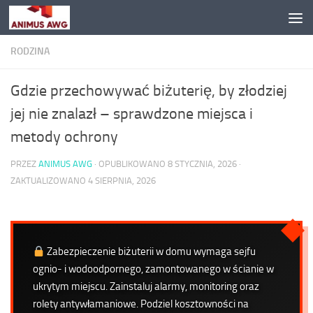
Przejdź do treści
RODZINA
Gdzie przechowywać biżuterię, by złodziej
jej nie znalazł – sprawdzone miejsca i
metody ochrony
PRZEZ
ANIMUS AWG
· OPUBLIKOWANO
8 STYCZNIA, 2026
·
ZAKTUALIZOWANO
4 SIERPNIA, 2026
Zabezpieczenie biżuterii w domu wymaga sejfu
ognio- i wodoodpornego, zamontowanego w ścianie w
ukrytym miejscu. Zainstaluj alarmy, monitoring oraz
rolety antywłamaniowe. Podziel kosztowności na