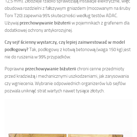
12,5 mm). Złodzieje rzadko sprawdzają instalacje elektryczne, więc
obudowa rozdzielni z fałszywym gniazdem (mocowanym na śruby
Torx T20) zapewnia 95% skuteczności według testów ADAC.
Używaj
przechowywanie biżuterii
w pojemnikach z grafenem dla
dodatkowej ochrony antykorozyjnej.
Czy sejf ścienny wystarczy, czy lepiej zainwestować w model
podłogowy?
Tak, podłogowy z kotwą betonową (waga 150 kg) jest
nie do ruszenia w 99% przypadków.
Poprawne
przechowywanie biżuterii
chroni cenne przedmioty
przed kradzieżą i mechanicznymi uszkodzeniami, jak zarysowania
czy wgniecenia. Wybranie odpowiednich organizerów lub sejfów
pozwala uniknąć strat wartych nawet tysiące złotych.