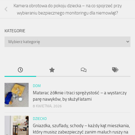
Kamera obrotowa do pokoju dziecka – na co spojrzeć przy
wybieraniu bezpiecznego monitoringu dla niemowląt?
KATEGORIE
Kategorie
DOM
Materac żółknie i traci sprężystość – a wystarczy
parę nawyków, by służył latami
8 KWIETNIA, 2026
DZIECKO
Gniazdka, szuflady, schody – każdy kąt mieszkania,
który musisz zabezpieczyć zanim maluch ruszy na