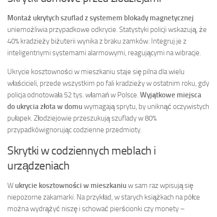
Montaż ukrytych szuflad z systemem blokady magnetycznej
uniemożliwia przypadkowe odkrycie. Statystyki policji wskazują, że
40% kradzieży biżuterii wynika z braku zamków. Integruj je z
inteligentnymi systemami alarmowymi, reagującymi na wibracje.
Ukrycie kosztowności w mieszkaniu staje się pilna dla wielu
właścicieli, przede wszystkim po fali kradzieży w ostatnim roku, gdy
policja odnotowała 52 tys. włamań w Polsce.
Wyjątkowe miejsca
do ukrycia złota w domu
wymagają sprytu, by uniknąć oczywistych
pułapek. Złodziejowie przeszukują szuflady w 80%
przypadkówignorując codzienne przedmioty.
Skrytki w codziennych meblach i
urządzeniach
W
ukrycie kosztowności w mieszkaniu
w sam raz wpisują się
niepozorne zakamarki. Na przykład, w starych książkach na półce
można wydrążyć niszę i schować pierścionki czy monety –