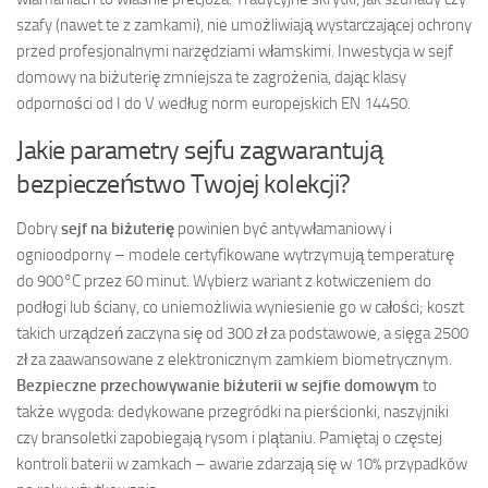
szafy (nawet te z zamkami), nie umożliwiają wystarczającej ochrony
przed profesjonalnymi narzędziami włamskimi. Inwestycja w sejf
domowy na biżuterię zmniejsza te zagrożenia, dając klasy
odporności od I do V według norm europejskich EN 14450.
Jakie parametry sejfu zagwarantują
bezpieczeństwo Twojej kolekcji?
Dobry
sejf na biżuterię
powinien być antywłamaniowy i
ognioodporny – modele certyfikowane wytrzymują temperaturę
do 900°C przez 60 minut. Wybierz wariant z kotwiczeniem do
podłogi lub ściany, co uniemożliwia wyniesienie go w całości; koszt
takich urządzeń zaczyna się od 300 zł za podstawowe, a sięga 2500
zł za zaawansowane z elektronicznym zamkiem biometrycznym.
Bezpieczne przechowywanie biżuterii w sejfie domowym
to
także wygoda: dedykowane przegródki na pierścionki, naszyjniki
czy bransoletki zapobiegają rysom i plątaniu. Pamiętaj o częstej
kontroli baterii w zamkach – awarie zdarzają się w 10% przypadków