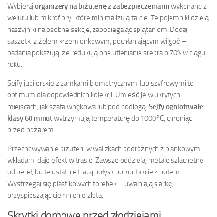
Wybieraj
organizery na biżuterię z zabezpieczeniami
wykonane z
weluru lub mikrofibry, które minimalizują tarcie. Te pojemniki dzielą
naszyjniki na osobne sekcje, zapobiegając splątaniom. Dodaj
saszetki z żelem krzemionkowym, pochłaniającym wilgoć –
badania pokazują, że redukują one utlenianie srebra o 70% w ciągu
roku.
Sejfy jubilerskie z zamkami biometrycznymi lub szyfrowymi to
optimum dla odpowiednich kolekcji. Umieść je w ukrytych
miejscach, jak szafa wnękowa lub pod podłogą.
Sejfy ogniotrwałe
klasy 60 minut
wytrzymują temperaturę do 1000°C, chroniąc
przed pożarem.
Przechowywanie biżuterii w walizkach podróżnych z piankowymi
wkładami daje efekt w trasie. Zawsze oddzielaj metale szlachetne
od pereł, bo te ostatnie tracą połysk po kontakcie z potem.
Wystrzegaj się plastikowych torebek – uwalniają siarkę,
przyspieszając ciemnienie złota.
Skrytki domowe przed złodziejami