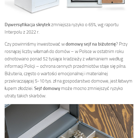
Dywersyfikacja skrytek
zmniejsza ryzyko o 65%, wg raportu
Interpolu z 2022 r.
Czy powinniśmy inwestować w
domowy sejf na biżuterię
? Przy
rosnącej liczby włamań do domów – w Polsce w ostatnim roku
odnotowano ponad 52 tysiące kradzieży z włamaniem według
informacji Policji – ochrona cennych przedmiotów staje się pilna.
Biżuteria, często o wartości emocjonalnej i materialnej
przekraczającej 5-10 tys. zł na gospodarstwo domowe, jest łatwym
łupem złodziei.
Sejf domowy
może mocno zmniejszyć ryzyko
utraty takich skarbów.