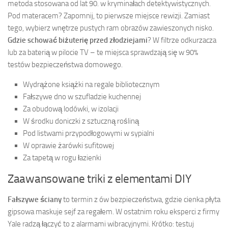
metoda stosowana od lat 90. w kryminałach detektywistycznych.
Pod materacem? Zapomnij, to pierwsze miejsce rewizji. Zamiast
tego, wybierz wnętrze pustych ram obrazów zawieszonych nisko.
Gdzie schować biżuterię przed złodziejami
? W filtrze odkurzacza
lub za baterią w pilocie TV – te miejsca sprawdzają się w 90%
testów bezpieczeństwa domowego.
Wydrążone książki na regale bibliotecznym
Fałszywe dno w szufladzie kuchennej
Za obudową lodówki, w izolacji
W środku doniczki z sztuczną rośliną
Pod listwami przypodłogowymi w sypialni
W oprawie żarówki sufitowej
Za tapetą w rogu łazienki
Zaawansowane triki z elementami DIY
Fałszywe ściany
to termin z ów bezpieczeństwa, gdzie cienka płyta
gipsowa maskuje sejf za regałem. W ostatnim roku eksperci z firmy
Yale radzą łączyć to z alarmami wibracyjnymi. Krótko: testuj