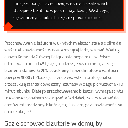
mniejsze porcje i przechowuj w różnych lokalizacjach.
Ubezpiecz biżuterię w polisie majątkowej. Wystrzegaj
się widocznych pudełek i często sprawdzaj zamki.
Przechowywanie biżuterii
w ukrytych miejscach staje się pilna dla
właścicieli kosztowności w czasie rosnącej liczby włamań. Według
danych Komendy Głównej Policji z ostatniego roku, w Polsce
odnotowano ponad 45 tysięcy kradzieży z włamaniem, z czego
biżuteria stanowiła 28% skradzionych przedmiotów o wartości
powyżej 5000 zł
. Złodzieje, przede wszystkim profesjonaliści,
przeszukują standardowe szafy i szuflady w ciągu pierwszych 5-10
minut rabunku. Dlatego
przechowywanie biżuterii
wymaga sprytu
i niekonwencjonalnych rozwiązań. Wiedziałeś, że 72% włamań do
domów jednorodzinnych kończy się fiaskiem, gdy kosztowności są
dobrze ukryte?
Gdzie schować biżuterię w domu, by