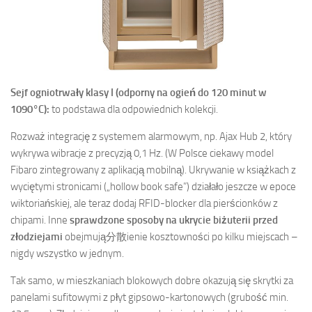
Sejf ogniotrwały klasy I (odporny na ogień do 120 minut w
1090°C):
to podstawa dla odpowiednich kolekcji.
Rozważ integrację z systemem alarmowym, np. Ajax Hub 2, który
wykrywa wibracje z precyzją 0,1 Hz. (W Polsce ciekawy model
Fibaro zintegrowany z aplikacją mobilną). Ukrywanie w książkach z
wyciętymi stronicami („hollow book safe”) działało jeszcze w epoce
wiktoriańskiej, ale teraz dodaj RFID-blocker dla pierścionków z
chipami. Inne
sprawdzone sposoby na ukrycie biżuterii przed
złodziejami
obejmują分散ienie kosztowności po kilku miejscach –
nigdy wszystko w jednym.
Tak samo, w mieszkaniach blokowych dobre okazują się skrytki za
panelami sufitowymi z płyt gipsowo-kartonowych (grubość min.