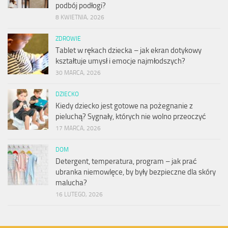
podbój podłogi?
8 KWIETNIA, 2026
ZDROWIE
Tablet w rękach dziecka – jak ekran dotykowy
kształtuje umysł i emocje najmłodszych?
30 MARCA, 2026
DZIECKO
Kiedy dziecko jest gotowe na pożegnanie z
pieluchą? Sygnały, których nie wolno przeoczyć
17 MARCA, 2026
DOM
Detergent, temperatura, program – jak prać
ubranka niemowlęce, by były bezpieczne dla skóry
malucha?
16 LUTEGO, 2026